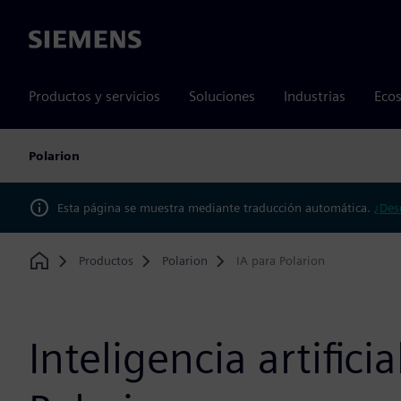
Siemens
Productos y servicios
Soluciones
Industrias
Ecos
Polarion
Esta página se muestra mediante traducción automática.
¿Des
Productos
Polarion
IA para Polarion
Home
Inteligencia artifici