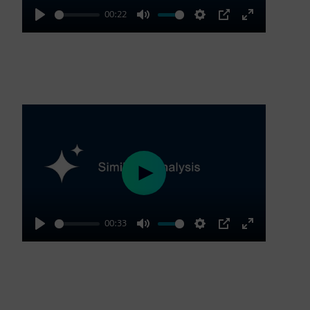
00:22
Play
Mute
Settings
PIP
Enter
fullscreen
Play
00:33
Play
Mute
Settings
PIP
Enter
fullscreen