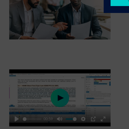
Play
00:59
Play
Mute
Settings
PIP
Enter