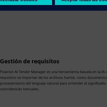
las solicitudes de presupuesto, lo que reduce el riesgo y los cost
Gestión de requisitos
Polarion AI Tender Manager es una herramienta basada en la IA 
requisitos se importan de los archivos fuente, como documentos 
procesamiento del lenguaje natural para entender el significado 
coincidencias textuales.