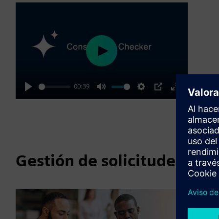
Play
00:39
Play
Mute
Settings
PIP
Enter
fullscreen
Gestión de solicitudes y lic