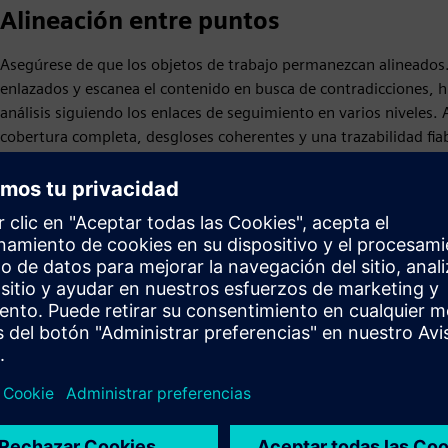
Alineación entre puntos
Asegúrese de que los objetos de trabajo permanezcan alineados
enlazados y escanea el contenido en busca de contradicciones, h
análisis siguiendo los enlaces de seguimiento en varios niveles.
cobertura completa, desgloses coherentes y una trazabilidad fiab
y mantiene sus especificaciones claras.
itaciones asistida por IA
Gestión de solicitudes y licitaciones as
La capa de IA de Polarion puede analizar, automatizar, optimizar y