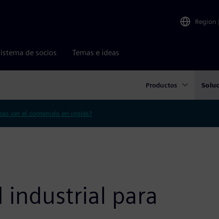
Region
istema de socios
Temas e ideas
Productos
Solu
eas ver el contenido en inglés?
al industrial para