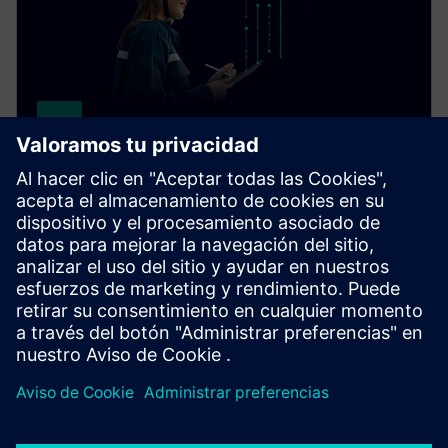
Senseye Cloud Application
Embrace predictive maintenance at scale. Senseye
Cloud Application automatically forecasts machine
failure to minimize downtime and save money, no
experts needed.