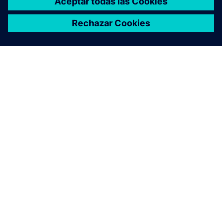
E-BOOK
Desarrollo de vehículos
autónomos y ADAS
Los problemas de seguridad han ralentizado el
desarrollo de los vehículos autónomos y los sistemas
avanzados de conducción asistida (ADAS). Explora el
software y los servicios innovadores basados en la
nube para crear una tecnología segura, rentable y que
cumpla con las normas.