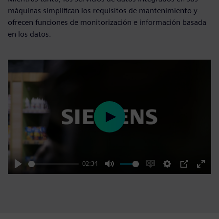
máquinas simplifican los requisitos de mantenimiento y
ofrecen funciones de monitorización e información basada
en los datos.
Play
02:34
Play
Mute
Enable
Settings
PIP
Enter
captions
fulls