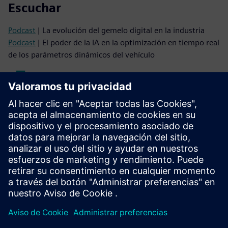
Escuchar
Podcast
| La evolución del gemelo digital en la industria
Podcast
| El poder de la IA en la optimización en tiempo real
de los parámetros dinámicos del vehículo
Leer
E-book
Capacita a tus equipos de ingeniería para que
superen los límites y lleven las innovaciones al mercado
más rápido
E-book
I Cómo la simulación CFD ayuda a las pequeñas y
medianas empresas (PYMES) a seguir siendo competitivas