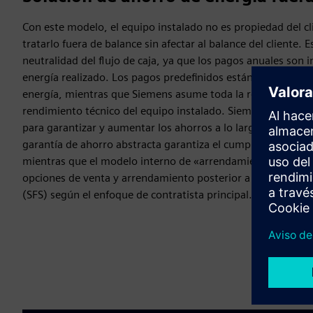
Con este modelo, el equipo instalado no es propiedad del cli
tratarlo fuera de balance sin afectar al balance del cliente. E
neutralidad del flujo de caja, ya que los pagos anuales son i
energía realizado. Los pagos predefinidos están vinculados a
energía, mientras que Siemens asume toda la responsabilida
rendimiento técnico del equipo instalado. Siemens también 
para garantizar y aumentar los ahorros a lo largo de la vige
garantía de ahorro abstracta garantiza el cumplimiento de l
mientras que el modelo interno de «arrendamiento integra
opciones de venta y arrendamiento posterior a través de Si
(SFS) según el enfoque de contratista principal.