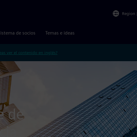
Region
istema de socios
Temas e ideas
eas ver el contenido en inglés?
flexible
e de
cia