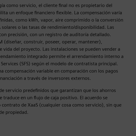
 como servicio, el cliente final no es propietario del
ilita un enfoque financiero flexible. La compensación varía
efinidas, como kWh, vapor, aire comprimido o la conversión
A solares o las tasas de rendimiento/disponibilidad. Las
con precisión, con un registro de auditoría detallado.
diseñar, construir, poseer, operar, mantener),
e vida del proyecto. Las instalaciones se pueden vender a
rendamiento integrado permite el arrendamiento interno a
 Services (SFS) según el modelo de contratista principal.
una compensación variable en comparación con los pagos
financiación a través de inversores externos.
e servicio predefinidos que garantizan que los ahorros
e traduce en un flujo de caja positivo. El acuerdo se
 contrato de XaaS (cualquier cosa como servicio), sin que
 de propiedad.