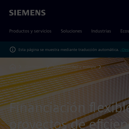
Siemens
Productos y servicios
Soluciones
Industrias
Ecos
Esta página se muestra mediante traducción automática.
¿Des
Contenido
Sostenibilidad y energía
Financiación 
Home
Financiación flexibl
proyectos de eficien