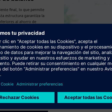
ente final, lo que permite
sta estructura garantiza la
nferiores al ahorro de
 los servicios de ahorro de
d por la funcionalidad y el
ofrece servicios adicionales
ncia del contrato. Nuestra
as obligaciones de ahorro,
do» de Siemens admite las
emens Financial Services
La energía como