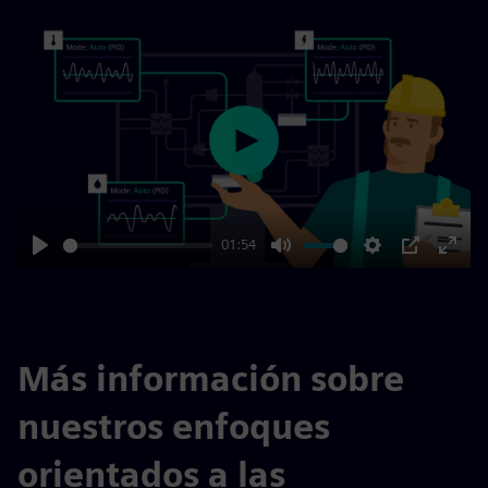
Play
01:54
Play
Mute
Settings
PIP
Enter
fulls
Más información sobre
nuestros enfoques
orientados a las