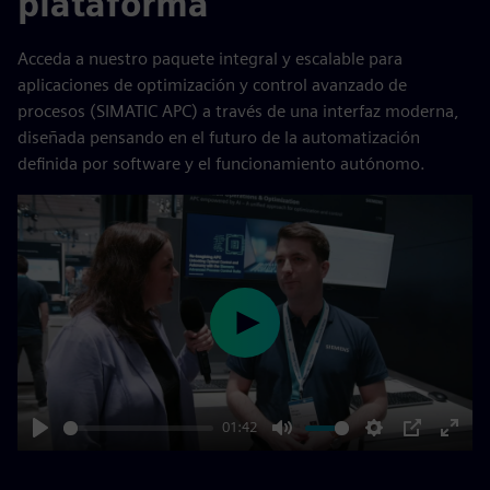
plataforma
Acceda a nuestro paquete integral y escalable para
aplicaciones de optimización y control avanzado de
procesos (SIMATIC APC) a través de una interfaz moderna,
diseñada pensando en el futuro de la automatización
definida por software y el funcionamiento autónomo.
Play
01:42
Play
Mute
Settings
PIP
Enter
fulls