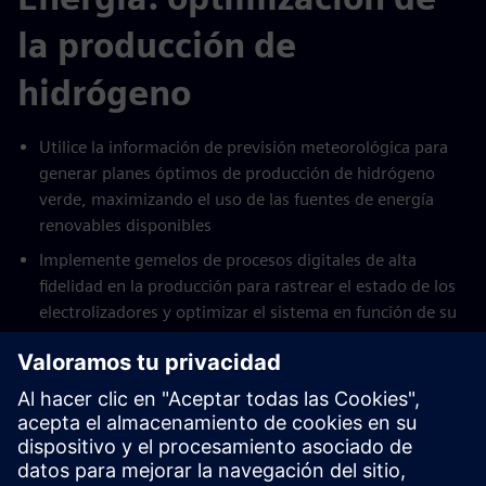
la producción de
hidrógeno
Utilice la información de previsión meteorológica para
generar planes óptimos de producción de hidrógeno
verde, maximizando el uso de las fuentes de energía
renovables disponibles
Implemente gemelos de procesos digitales de alta
fidelidad en la producción para rastrear el estado de los
electrolizadores y optimizar el sistema en función de su
estado real
Reduzca los costes de producción hasta un 15%
mediante una programación inteligente de la producción
y una respuesta rápida a los cambios en los planes o
previsiones, aprovechando todos los activos disponibles
in situ para ofrecer un funcionamiento óptimo