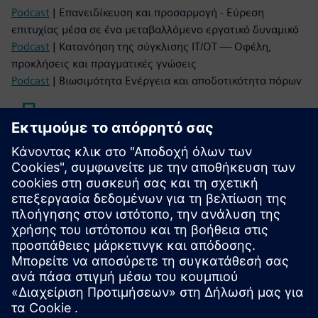
Podcast
| Επανειδίκευση και προσαρμογή - Εύρεση
επιτυχίας μέσα σε ένα μεταβαλλόμενο εργατικό δυναμικό
Podcast
| Κατανόηση της σύγκλισης IT/OT — Οφέλη,
προκλήσεις και πραγματικές γνώσεις
Podcast
| Βιωσιμότητα Ενέργεια και αποδοτικότητα πόρων
Διαβάστε
Ηλεκτρονικό βιβλίο
| Επανάσταση στην
αυτοκινητοβιομηχανία σας με βιώσιμες λύσεις
Λευκή Βίβλο
| Συνεχής μεταποίηση στη φαρμακευτική
βιομηχανία
Ηλεκτρονικό βιβλίο
| Βελτιστοποιήστε την ποιότητα, την
παραγωγικότητα και τη βιωσιμότητα στην κατασκευή
μπαταριών