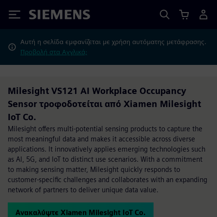
Siemens
Αυτή η σελίδα εμφανίζεται με χρήση αυτόματης μετάφρασης.
Προβολή στα Αγγλικά;
Milesight VS121 AI Workplace Occupancy
Sensor τροφοδοτείται από Xiamen Milesight
IoT Co.
Milesight offers multi-potential sensing products to capture the
most meaningful data and makes it accessible across diverse
applications. It innovatively applies emerging technologies such
as Al, 5G, and loT to distinct use scenarios. With a commitment
to making sensing matter, Milesight quickly responds to
customer-specific challenges and collaborates with an expanding
network of partners to deliver unique data value.
Ανακαλύψτε Xiamen Milesight IoT Co.