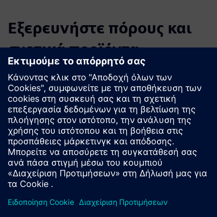
Εξερευνήστε πόρους και
σχετικά προϊόντα
Πρόσθετες πληροφορίες και πόροι
VS121/VS121-P Δελτίο δεδομένων
Οδηγός χρήσης VS121
Οδηγός χρήσης VS121-P
VS121/VS121-P Λευκό βιβλίο
Οδηγός ενσωμάτωσης: Αισθητήρες Milesight LoRaWAN με
το Building X της Siemens