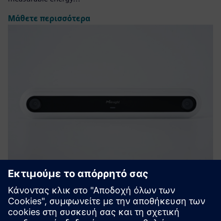
Μάθετε περισσότερα
VS126 AI Ultra High-Mount People
Counter