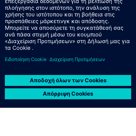
Powered by Binocular Stereo vision, VS126 redefines high-
ceiling environments. Mounted at 6–15m, it covers over
75m² with GDPR-compliant analytics that unlock the true
potential of grand-scale venues.
Μάθετε περισσότερα