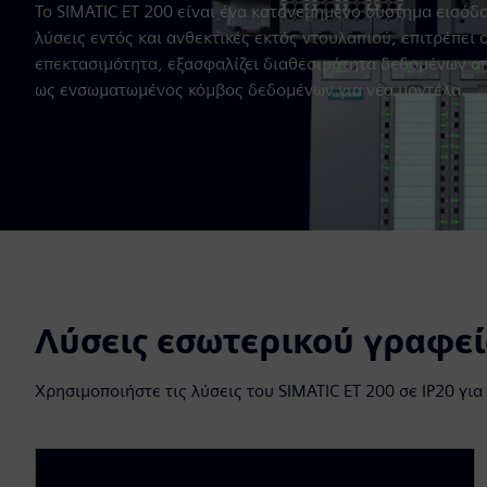
Το SIMATIC ET 200 είναι ένα κατανεμημένο σύστημα εισόδ
λύσεις εντός και ανθεκτικές εκτός ντουλαπιού, επιτρέπει
επεκτασιμότητα, εξασφαλίζει διαθεσιμότητα δεδομένων απ
ως ενσωματωμένος κόμβος δεδομένων για νέα μοντέλα.
Λύσεις εσωτερικού γραφε
Χρησιμοποιήστε τις λύσεις του SIMATIC ET 200 σε IP20 γι