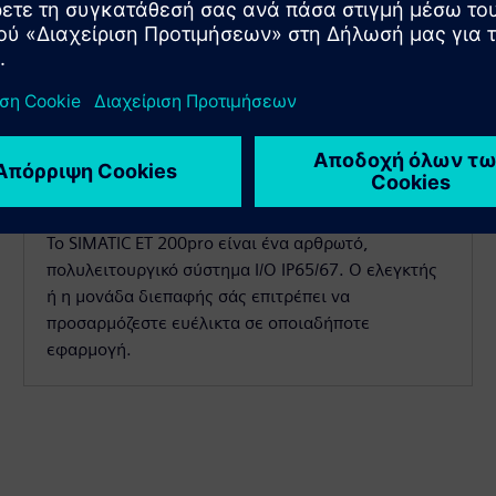
SIMATIC ET 200pro
Το SIMATIC ET 200pro είναι ένα αρθρωτό,
πολυλειτουργικό σύστημα I/O IP65/67. Ο ελεγκτής
ή η μονάδα διεπαφής σάς επιτρέπει να
προσαρμόζεστε ευέλικτα σε οποιαδήποτε
εφαρμογή.