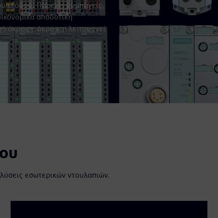
ου/εξόδου. Παρέχει συμπαγείς
 οικονομικά αποδοτική
ό άκρο σε άκρο και λειτουργεί
ίου
α λύσεις εσωτερικών ντουλαπιών.