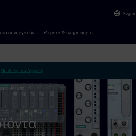
Regio
τυο συνεργατών
Θέματα & πληροφορίες
.
Προβολή στα Αγγλικά;
ATIC ΚΑΙ 200
οϊόντα