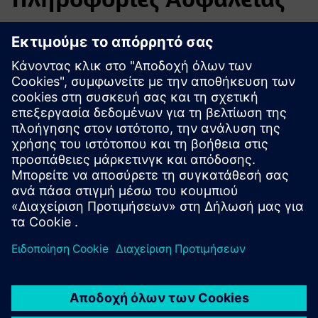
Προκειμένου να προστατευθούν τα εργοστάσια, τα
συστήματα, οι μηχανές και τα δίκτυα από απειλές στον
κυβερνοχώρο, είναι απαραίτητο να εφαρμοστεί - και να
διατηρηθεί συνεχώς - μια ολιστική, υπερσύγχρονη έννοια
βιομηχανικής ασφάλειας. Τα προϊόντα και οι λύσεις της
Siemens αποτελούν μόνο ένα στοιχείο μιας τέτοιας
έννοιας. Για περισσότερες πληροφορίες σχετικά με τη
βιομηχανική ασφάλεια, παρακαλώ επισκεφθείτε.
Μάθετε περισσότερα