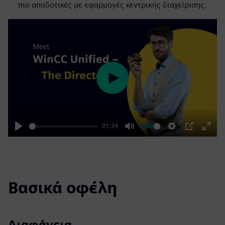
πιο αποδοτικές με εφαρμογές κεντρικής διαχείρισης.
Play
01:34
Play
Mute
Settings
PIP
Enter
fulls
Βασικά οφέλη
Διαφάνεια