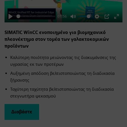
01:56
Play
Mute
Settings
PIP
Enter
fulls
SIMATIC WinCC ενοποιημένο για βιομηχανικό
πλεονέκτημα στον τομέα των γαλακτοκομικών
προϊόντων
Καλύτερη ποιότητα μειώνοντας τις διακυμάνσεις της
υγρασίας εκ των προτέρων
Αυξημένη απόδοση βελτιστοποιώντας τη διαδικασία
ξήρανσης
Ταχύτερη ταχύτητα βελτιστοποιώντας τη διαδικασία
στεγνωτήρα ψεκασμού
Διαβάστε