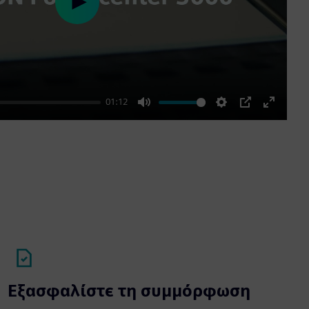
Play
01:12
Mute
Settings
PIP
Enter
fullscre
Εξασφαλίστε τη συμμόρφωση