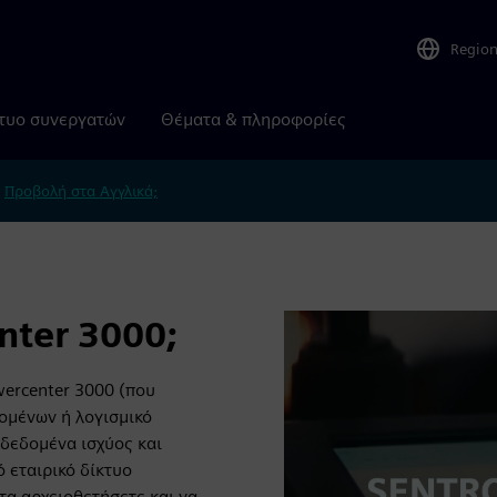
Regio
τυο συνεργατών
Θέματα & πληροφορίες
.
Προβολή στα Αγγλικά;
nter 3000;
ercenter 3000 (που
δομένων ή λογισμικό
δεδομένα ισχύος και
 εταιρικό δίκτυο
τα αρχειοθετήσετε και να