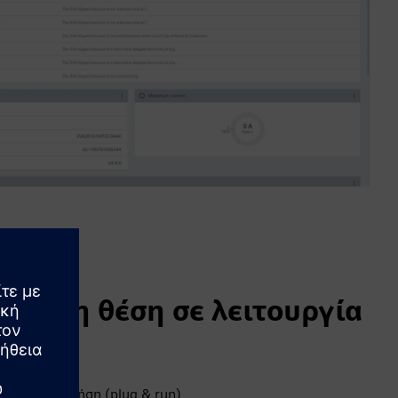
ύκολη θέση σε λειτουργία
γία
τοιμο για χρήση (plug & run)