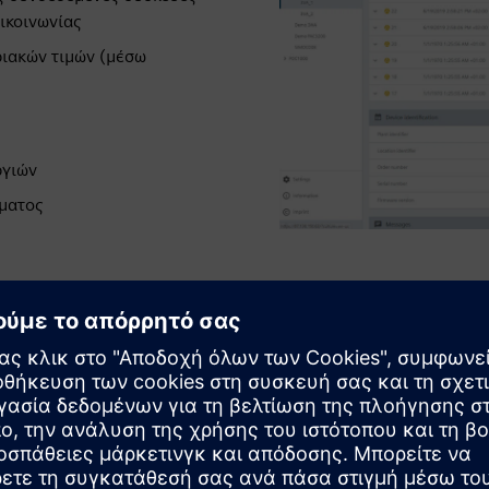
ικοινωνίας
ριακών τιμών (μέσω
ργιών
ήματος
Απολαύστε ε
και λειτουρ
Προεγκατεστημένο και έ