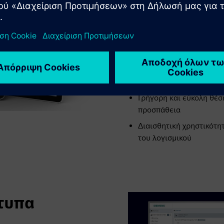
Ελεύθερα διαμορφώσιμο
Οπτικοποίηση μέσω ενσ
Σάρωση δικτύου - δευτ
κλικ
Τα οφέλη σας:
Γρήγορη και εύκολη θέση
προσπάθεια
Διαισθητική χρηστικότητ
του λογισμικού
τυπα