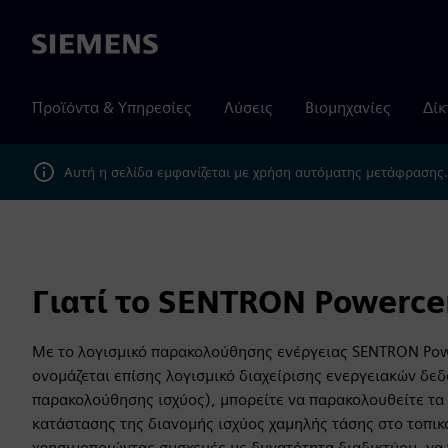
Siemens
Προϊόντα & Υπηρεσίες
Λύσεις
Βιομηχανίες
Δίκ
Αυτή η σελίδα εμφανίζεται με χρήση αυτόματης μετάφρασης
Γιατί το SENTRON Powerce
Με το λογισμικό παρακολούθησης ενέργειας SENTRON Pow
ονομάζεται επίσης λογισμικό διαχείρισης ενεργειακών δε
παρακολούθησης ισχύος), μπορείτε να παρακολουθείτε τα 
κατάστασης της διανομής ισχύος χαμηλής τάσης στο τοπικό
χρησιμοποιώντας συσκευές με δυνατότητα διαδικτύου, να 