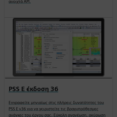
ανοιχτά API.
PSS E έκδοση 36
Εγγραφείτε μηνιαίως στις πλήρεις δυνατότητες του
PSS E v36 για να χειριστείτε τις βραχυπρόθεσμες
ανάγκες του έργου σας. Εύκολη ανανέωση, ακύρωση