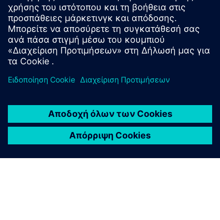
μετάδοσης: Το Gridscale X PSS E SaaS επιταχύνει
πολύπλοκες προσομοιώσεις, επιτρέπει ασφαλή
συνεργασία και υποστηρίζει απομακρυσμένη εργασία.