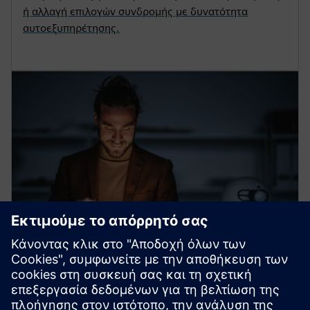
ή αλλαγή επιλογών συνδρομής με δυνατότητα
αυτοεξυπηρέτησης.
Gridscale X PSS E SaaS
Επιταχύνετε την απόδοση προγραμματισμού