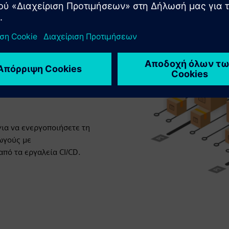
τήματος
σφαλείας στη διαδικασία
ουλτούρας «Security as
 έκδοσης και ομάδων
για να ενεργοποιήσετε τη
ωγούς με
πό τα εργαλεία CI/CD.