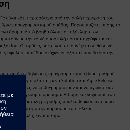
ση
e είναι κάτι περισσότερο από την απλή περιγραφή του
εδριών προγραμματισμού ομάδας. Παρουσιάζετε επίσης το
ι ένα όραμα. Αυτό βοηθά όλους σε ολόκληρο τον
μμιστούν με την κοινή αποστολή που καταγράφεται και
φυλακίου. Οι ομάδες σας είναι στη συνέχεια σε θέση να
ες υψηλού επιπέδου στόχων σε όλα τα επίπεδα για την
 υποστηρίζει εκδηλώσεις προγραμματισμού βάσει ρυθμού
ός παλμός για όλα τα τρένα Solution και Agile Release.
 και τις ομάδες να ευθυγραμμιστούν και να αγωνιστούν
τόχους για παγκόσμια ορόσημα. Η δομή κυκλοφορίας του
ννοια του «ανάπτυξη με ρυθμό, απελευθέρωση ανά πάσα
ινή πλατφόρμα για την παράδοση του τελικού
ον πελάτη μόλις είναι έτοιμο.