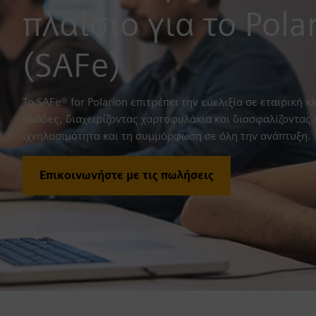
πλαίσιο για το Pola
(SAFe)
Το SAFe® for Polarion επιτρέπει την ευελιξία σε εταιρική 
ομάδες, διαχειρίζοντας χαρτοφυλάκια και διασφαλίζοντας 
ιχνηλασιμότητα και τη συμμόρφωση σε όλη την ανάπτυξη.
Επικοινωνήστε με τις πωλήσεις