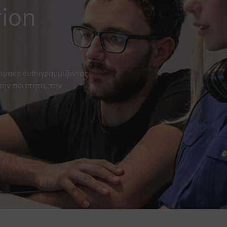
rion
κλίμακα ευθυγραμμίζοντας
την ποιότητα, την