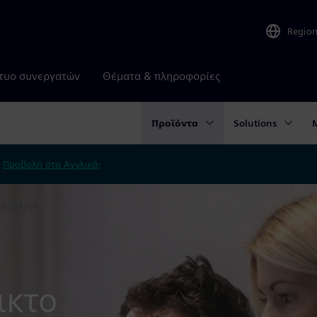
Regio
τυο συνεργατών
Θέματα & πληροφορίες
Προϊόντα
Solutions
.
Προβολή στα Αγγλικά;
ο (SAFe)
ικτο