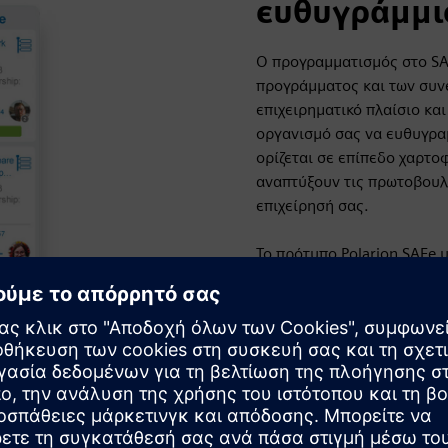
ευθυγράμμι
Ο προγραμματισμός στο SAF
προγράμματος και των συν
επιχειρηματικό πλαίσιο κα
οργανισμό σας να ευθυγρα
ορίζεται σε επίπεδο χαρτο
αναπτύξουν τις πρωτοβουλί
επιχείρησή σας.
Το πρότυπο Polarion SAFe
που χρησιμεύουν ως καρδιακ
Βοηθά όλα τα προγράμματα
για κοινούς στόχους και σ
προτύπου επιτρέπει την έ
στιγμή» παρέχοντας μια κο
περιεχομένου απευθείας στ