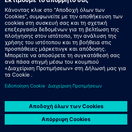
NX X Manufacturing CAD/CAM
Premium
Απλοποιήστε τον προγραμματισμό σύνθετων
εξαρτημάτων με το NX X Manufacturing Premium,
βασισμένο στο προηγμένο προϊόν, με μηχανική
κατεργασία πολλαπλών αξόνων που τροφοδοτείται
από τεχνολογίες cloud.