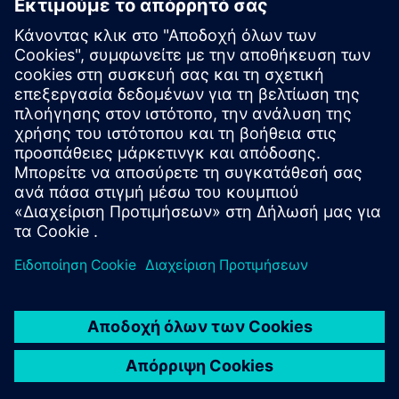
NX FOR MANUFACTURING
NX AM Multi-Axis
Παρέχει τις απαραίτητες λύσεις για τη ρύθμιση και
την κίνηση μηχανών πολλαπλών αξόνων και
υβριδικών προσθέτων.