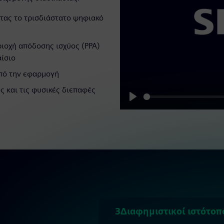
τας το τρισδιάστατο ψηφιακό
ιοχή απόδοσης ισχύος (PPA)
αίσιο
από την εφαρμογή
ς και τις φυσικές διεπαφές
Play
3Διαφημιστικοί ιστότοπ