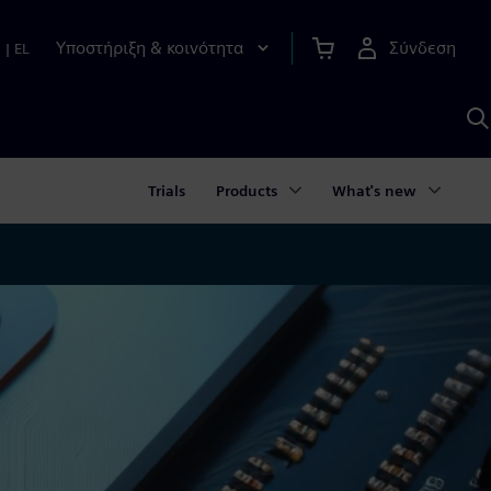
Υποστήριξη & κοινότητα
Σύνδεση
n
|
EL
Α
μ
S
Trials
Products
What's new