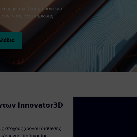
ένα ψηφιακό δίδυμο μοντέλο
ετερογενούς ολοκλήρωσης
λλάδιο
ντων Innovator3D
υς στόχους χρόνου διάθεσης
ριζόμενης διαδικασίας.