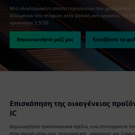
Μια ολοκληρωμένη σουίτα τεχνολογιών που χρησιμοποιεί 
δεδομένων που στοχεύει στην βασική ροή εργασίας της 
ημιαγωγών 2,5/3D.
Επικοινωνήστε μαζί μας
Κατεβάστε το φυ
Επισκόπηση της οικογένειας προϊό
IC
Δημιουργήστε πρωτοποριακά σχέδια, ενώ επιτυγχάνετε το
στην αγορά μέσω μιας συνεργατικής, ασφαλούς και διαχει