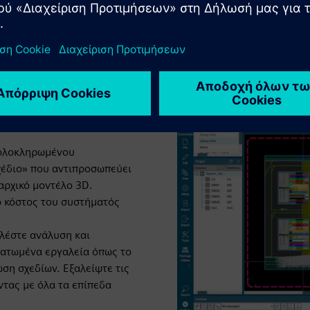
μαθαίνει από τις αλληλεπι
προτού γίνουν προβλήματα
3D
 ολοκληρωμένου
χέδιο» που αντιπροσωπεύει
αρχικό μοντέλο 3D.
το κόστος του συστήματός
λέστε ανάλυση και
ατωμένα εργαλεία όπως το
ωση σχεδίων. Εξαλείψτε τις
τας με όλα τα επίπεδα