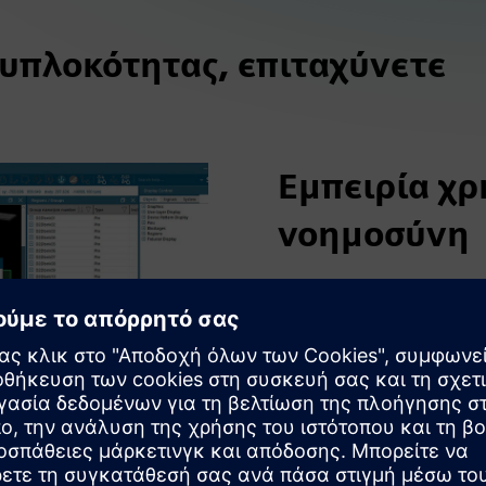
υπλοκότητας, επιταχύνετε
Εμπειρία χρ
νοημοσύνη
Ζητήστε τα δεδομένα σχεδ
να λάβετε άμεσα αποτελέσ
παρεμβολών, ενώ ο βοηθός
Αξιοποιήστε την έξυπνη αν
ολόκληρο το έργο σας. Εγκ
προτείνονται από την τεχν
συστάσεις με βάση τις προ
τρισδιάστατων ολοκληρωμ