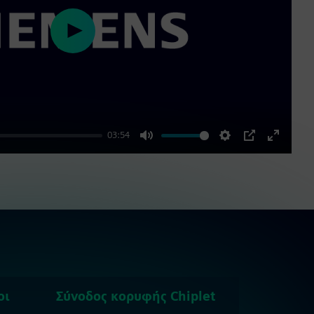
Play
03:54
Mute
Settings
PIP
Enter
fullscre
οι
Σύνοδος κορυφής Chiplet