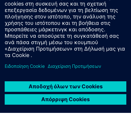
και πώς να το πραγματοποιήσετε
Διαβάστε
Φυλλάδιο
| Σουίτα λύσεων Innovator3D IC
Σειρά ηλεκτρονικών βιβλίων
| Ο οδηγός σας για
επιτυχημένη ετερογενή ολοκλήρωση