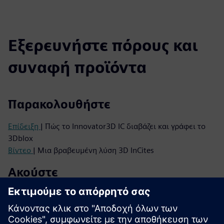
Εξερευνήστε πόρους και
συναφή προϊόντα
Παρακολουθήστε
Επίδειξη
| Πώς το Innovator3D IC διαβάζει και γράφει το
3Dblox
Βίντεο
| Μια βραβευμένη λύση 3D InCites
Ακούστε
Podcast
| Από 2.5D σε πραγματικό 3D IC: Τι οδηγεί το
επόμενο κύμα ολοκλήρωσης
Podcast
| Γιατί τα 3D IC χρειάζονται αλλαγή νοοτροπίας -