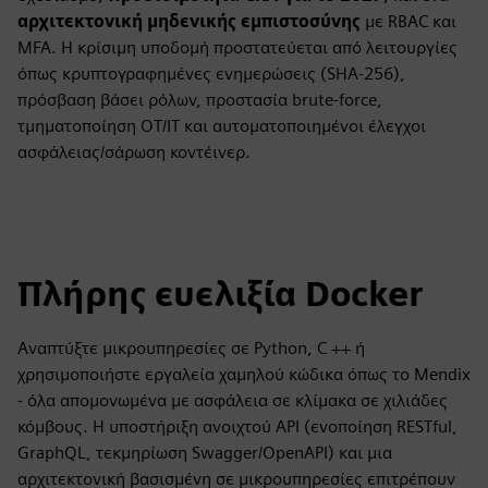
αρχιτεκτονική μηδενικής εμπιστοσύνης
με RBAC και
MFA. Η κρίσιμη υποδομή προστατεύεται από λειτουργίες
όπως κρυπτογραφημένες ενημερώσεις (SHA-256),
πρόσβαση βάσει ρόλων, προστασία brute-force,
τμηματοποίηση OT/IT και αυτοματοποιημένοι έλεγχοι
ασφάλειας/σάρωση κοντέινερ.
Πλήρης ευελιξία Docker
Αναπτύξτε μικρουπηρεσίες σε Python, C ++ ή
χρησιμοποιήστε εργαλεία χαμηλού κώδικα όπως το Mendix
- όλα απομονωμένα με ασφάλεια σε κλίμακα σε χιλιάδες
κόμβους. Η υποστήριξη ανοιχτού API (ενοποίηση RESTful,
GraphQL, τεκμηρίωση Swagger/OpenAPI) και μια
αρχιτεκτονική βασισμένη σε μικρουπηρεσίες επιτρέπουν