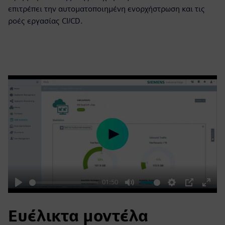
επιτρέπει την αυτοματοποιημένη ενορχήστρωση και τις
ροές εργασίας CI/CD.
Play
01:50
Play
Mute
Settings
PIP
Enter
fulls
Ευέλικτα μοντέλα