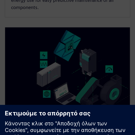
energy use for easy predictive maintenance of all
components.
Drivetrain Analyzer Edge​