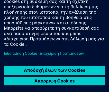
Monitor and analyze data from your SINAMICS drives
in real time using AI. Drivetrain Analyzer Edge
increases system availability and optimizes energy
consumption.