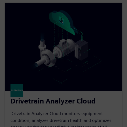
Drivetrain Analyzer Cloud​
Drivetrain Analyzer Cloud monitors equipment
condition, analyzes drivetrain health and optimizes