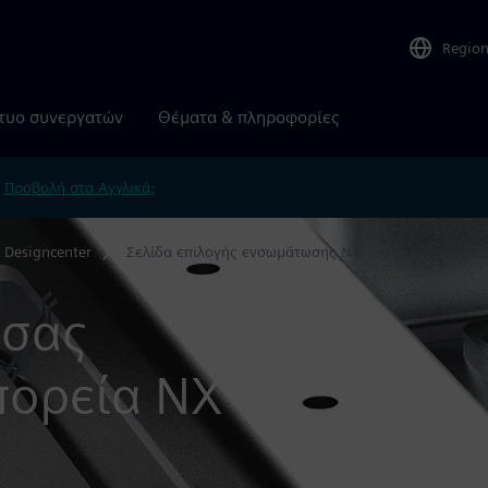
Regio
τυο συνεργατών
Θέματα & πληροφορίες
.
Προβολή στα Αγγλικά;
 Designcenter
Σελίδα επιλογής ενσωμάτωσης NX
 σας
πορεία NX