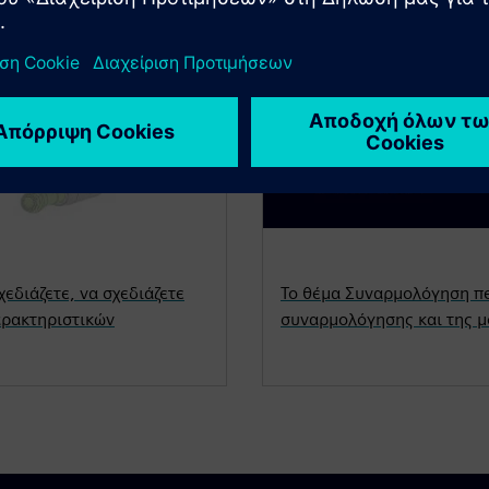
εδιάζετε, να σχεδιάζετε
Το θέμα Συναρμολόγηση πε
αρακτηριστικών
συναρμολόγησης και της 