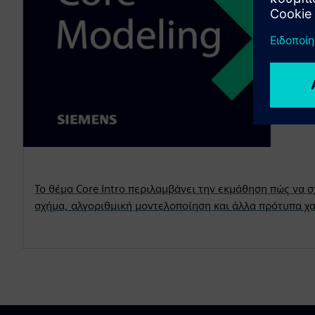
Το θέμα Core Intro περιλαμβάνει την εκμάθηση πώς να σχ
σχήμα, αλγοριθμική μοντελοποίηση και άλλα πρότυπα χ