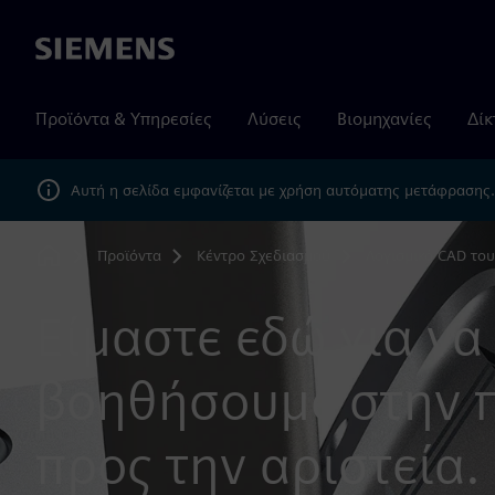
Siemens
Προϊόντα & Υπηρεσίες
Λύσεις
Βιομηχανίες
Δίκ
Αυτή η σελίδα εμφανίζεται με χρήση αυτόματης μετάφρασης
Προϊόντα
Κέντρο Σχεδιασμού
Λογισμικό CAD του
Home
Είμαστε εδώ για να
βοηθήσουμε στην 
προς την αριστεία.