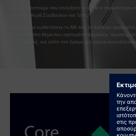
Σας ευχαριστούμε που επιλέξατε να μάθετε περισσότερα σχ
NX με τη σειρά Συμβουλών και Τρικς!
Θέλουμε να υιοθετήσετε το NX όσο το δυνατόν γρηγορότε
κάντε κλικ στο θέμα που προτιμάτε παρακάτω, συμπληρώσ
επικοινωνίας, και είστε στο δρόμο σας για να συνειδητοπο