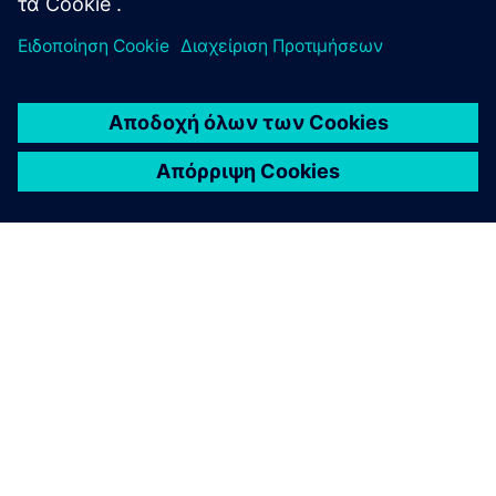
CASE STUDY
Heavyweight manufacturer drives
digitalization
Εταιρεία:
JCB
Βιομηχανία:
Heavy equipment
Τοποθεσία:
Rocester, United Kingdom
Λογισμικό της Siemens:
Geolus, NX, PLM Open,
Teamcenter