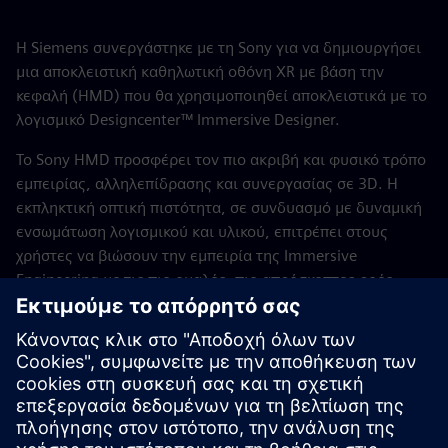
Η Siemens συνεργάστηκε με τη Sony για να δημιουργήσει
μια αποκλειστική καθηλωτική οθόνη XR με βάση την
κεφαλή (HMD) που θα χρησιμοποιηθεί αποκλειστικά με το
λογισμικό Designcenter™ Immersive Designer.
Το Sony HMD προσφέρει τον πιο ακριβή και φυσικό τρόπο
εμπειρίας, αλληλεπίδρασης και συνεργασίας σε 3D. Η
εκπληκτική οπτική πιστότητα, σε συνδυασμό με δυναμική
ενσωμάτωση λογισμικού και υλικού, επιτρέπει στους
χρήστες να βιώσουν την εμπειρία της Immersive
Engineering με τις πιο ομαλές, πιο απρόσκοπτες ροές
εργασίας.
Ένα εργαλείο μετασχηματισμού που θα χρησιμοποιηθεί σε
ολόκληρο το χαρτοφυλάκιο Xcelerator της Siemens, το
Sony HMD ενισχύει τις δυνατότητες γεφυρώνοντας το
χάσμα μεταξύ του πραγματικού και του ψηφιακού κόσμου.