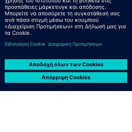
Εξερευνήστε το Designcenter Immersive Designer
Μάθετε περισσότερα σχετικά με την οθόνη Sony XR που
τοποθετείται στην κεφαλή