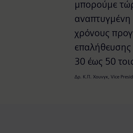
μπορούμε τώρ
αναπτυγμένη 
χρόνους προ
επαλήθευσης 
30 έως 50 τοι
Δρ. Κ.Π. Χουνγκ, Vice Presi