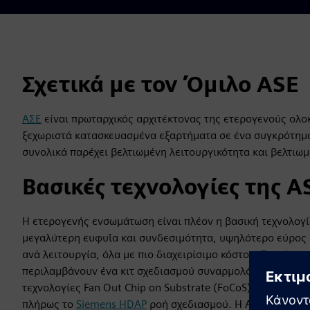
Σχετικά με τον Όμιλο ASE
ΑΣΕ
είναι πρωταρχικός αρχιτέκτονας της ετερογενούς ολο
ξεχωριστά κατασκευασμένα εξαρτήματα σε ένα συγκρότημα
συνολικά παρέχει βελτιωμένη λειτουργικότητα και βελτιωμ
Βασικές τεχνολογίες της A
Η ετερογενής ενσωμάτωση είναι πλέον η βασική τεχνολο
μεγαλύτερη ευφυΐα και συνδεσιμότητα, υψηλότερο εύρος 
ανά λειτουργία, όλα με πιο διαχειρίσιμο κόστος.
Τα τελευτ
περιλαμβάνουν ένα κιτ σχεδιασμού συναρμολόγησης (ADK)
τεχνολογίες Fan Out Chip on Substrate (FoCoS) και 2.5D M
πλήρως το
Siemens HDAP
ροή σχεδιασμού. Η ASE και η Si