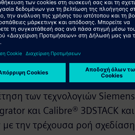
 ενιαίας πλατφόρμας σχεδιασμού από το FOWLP έως το
λίες αξιοποιούν
Ολοκληρωτής Υποστρώματος Xpedition™
έτηση των τεχνολογιών Siemens
egrator και Calibre® 3DSTACK κα
με την τρέχουσα ροή σχεδίαση