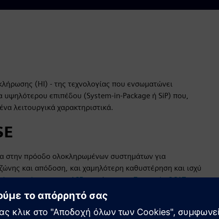
κλήρωσης (HI) - της τεχνολογίας που ενσωματώνει
 υψηλότερου επιπέδου (System-in-Package ή SiP) που,
ένα λειτουργικά χαρακτηριστικά.
SE
γία στην πρόοδο ολοκληρωμένων συστημάτων για
ζώνης και απόδοση, και χαμηλότερη καθυστέρηση και ισχύ
αία επιτεύγματα του ASE
ως μέρος του
Συμμαχία OSAT
 που βοηθά τους πελάτες που χρησιμοποιούν τις
iddle End of Line (MEOL) της ASE για να αξιοποιήσουν
emens συμφώνησαν επίσης να επεκτείνουν τη συνεργασία