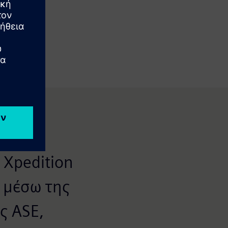
 Xpedition
ι μέσω της
ς ASE,