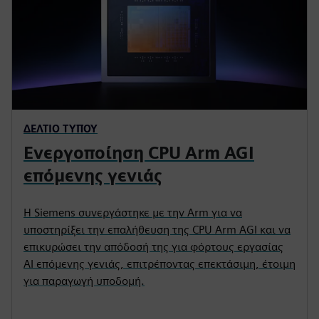
ΔΕΛΤΊΟ ΤΎΠΟΥ
Ενεργοποίηση CPU Arm AGI
επόμενης γενιάς
Η Siemens συνεργάστηκε με την Arm για να
υποστηρίξει την επαλήθευση της CPU Arm AGI και να
επικυρώσει την απόδοσή της για φόρτους εργασίας
AI επόμενης γενιάς, επιτρέποντας επεκτάσιμη, έτοιμη
για παραγωγή υποδομή.