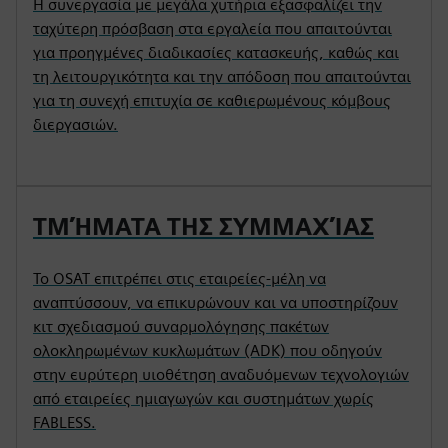
Η συνεργασία με μεγάλα χυτήρια εξασφαλίζει την
ταχύτερη πρόσβαση στα εργαλεία που απαιτούνται
για προηγμένες διαδικασίες κατασκευής, καθώς και
τη λειτουργικότητα και την απόδοση που απαιτούνται
για τη συνεχή επιτυχία σε καθιερωμένους κόμβους
διεργασιών.
ΤΜΉΜΑΤΑ ΤΗΣ ΣΥΜΜΑΧΊΑΣ
Το OSAT επιτρέπει στις εταιρείες-μέλη να
αναπτύσσουν, να επικυρώνουν και να υποστηρίζουν
κιτ σχεδιασμού συναρμολόγησης πακέτων
ολοκληρωμένων κυκλωμάτων (ADK) που οδηγούν
στην ευρύτερη υιοθέτηση αναδυόμενων τεχνολογιών
από εταιρείες ημιαγωγών και συστημάτων χωρίς
FABLESS.