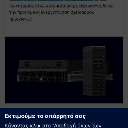
καινοτομίας στον αυτοματισμό με τεχνολογία AI και
την προηγμένη ενεργοποίηση σχεδιασμού
ημιαγωγών.
ΔΕΛΤΊΟ ΤΎΠΟΥ
Η Siemens και η NVIDIA