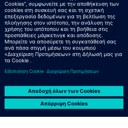
επιτυγχάνουν σημαντική
ανακάλυψη επαλήθευσης
Η NVIDIA και η Siemens έχουν καταγράψει δεκάδες
τρισεκατομμύρια κύκλους σε διάστημα λίγων ημερών
εκμεταλλευόμενοι το Veloce ProFPGA CS της Siemens.