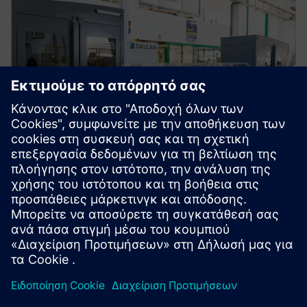
ΝΤΆΛΑΝ Α.Π.Α.
Πράσινη παραγωγή,
ευκολότερη συντήρηση
Ιταλία
Ο OEM χρησιμοποίησε αποδεδειγμένη, συνεχώς
ενημερωμένη βιβλιοθήκη τυπικών λειτουργιών της
Siemens για να ξεπεράσει τις τεχνικές προκλήσεις.
Μέσω της πιο πράσινης παραγωγής και της