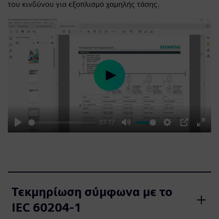
του κινδύνου για εξοπλισμό χαμηλής τάσης.
Play
03:17
Play
Mute
Settings
PIP
Enter
fulls
Τεκμηρίωση σύμφωνα με το
IEC 60204‑1