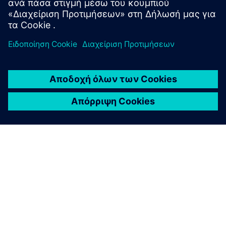
ΣΥΜΒΟΥΛΉ ΓΙΑ ΤΟΝ ΠΊΝΑΚΑ ΕΛΈΓΧΟΥ
Σχεδιασμός τροφοδότη
φορτίων
Συμβατή με IEC επιλογή και διαστασιολόγηση
συσκευών μεταγωγής για σχεδιασμό τροφοδότη
φορτίου, υποστηρίζοντας τη μηχανική των πινάκων
ελέγχου με έμφαση στην ασφάλεια και την
αποδοτικότητα.