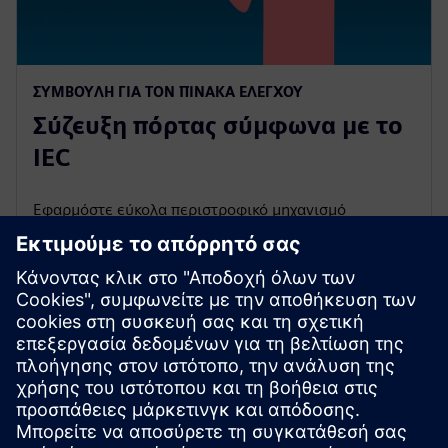
ΣΥΜΒΟΥΛΉ ΓΙΑ ΤΟΝ ΠΊΝΑΚΑ ΕΛΈΓΧΟΥ
Σύζευξη πόρτας σύμφωνα με το
IEC
Εφαρμόστε εύκολα περιστροφικό μηχανισμό
λειτουργίας ζεύξης πόρτας για ηλεκτρικές
εγκαταστάσεις σύμφωνα με τα IEC 61439-1/2 και IEC
60204-1.