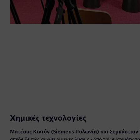
Χημικές τεχνολογίες
Ματέους Κιντόν (Siemens Πολωνία) και Σεμπάστιαν
απέδειξε πώς συγκεκριμένες λύσεις - από την ενσωμάτωσ