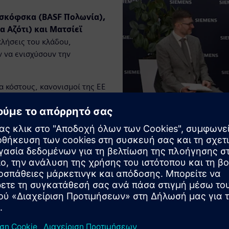
σκόφσκα (BASF Πολωνία),
 Αζότι) και Ματσίεϊ
κλήσεις του κλάδου,
ν να ενισχύσουν την
α κόστους, κανονισμοί της ΕΕ