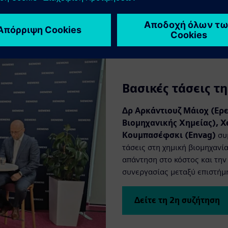
Βασικές τάσεις τ
Δρ Αρκάντιουζ Μάιοχ (Ερε
Βιομηχανικής Χημείας), Χ
Κουμπασέφσκι (Envag)
συμ
τάσεις στη χημική βιομηχανί
απάντηση στο κόστος και την
συνεργασίας μεταξύ επιστήμη
Δείτε τη 2η συζήτηση