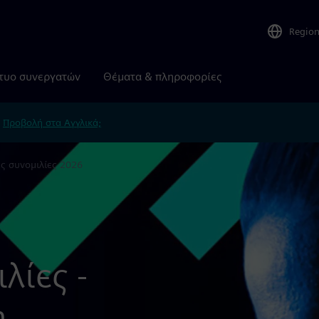
Regio
τυο συνεργατών
Θέματα & πληροφορίες
.
Προβολή στα Αγγλικά;
ς συνομιλίες 2026
λίες -
η