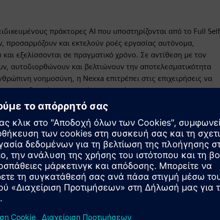
ιδικευμένους πράκτορες AI που υποστηρίζονται από το Full Self
ν, προσαρμόζουν και εκτελούν ροές εργασίας αυτόνομα,
αι εξελίσσονται σε πραγματικό χρόνο. Σε αντίθεση με τον
υν, αυτοδιορθώνουν και βελτιώνουν την αποτελεσματικότητα
νθρώπινη νοημοσύνη, η Nexxa επιτρέπει στις επιχειρήσεις να
και να οδηγούν τη συνεχή καινοτομία.
Κίνηση
Service
Παρέχει μια υπηρεσία για ένα προϊόν/λύση Siemens
Xcelerator που βοηθά τον πελάτη να το υλοποιήσει, να το
ενσωματώσει, να το λειτουργήσει ή να το συντηρήσει