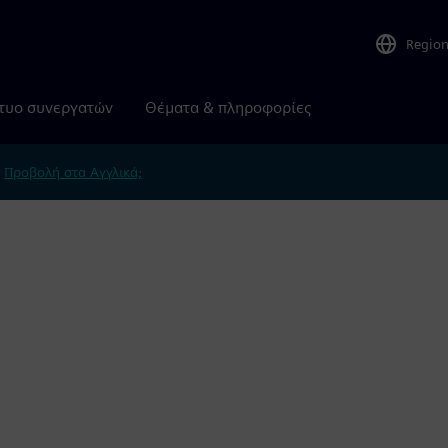
Regio
τυο συνεργατών
Θέματα & πληροφορίες
.
Προβολή στα Αγγλικά;