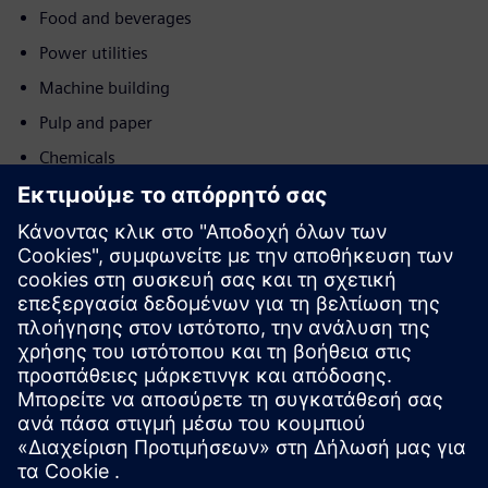
Food and beverages
Power utilities
Machine building
Pulp and paper
Chemicals
Metals
Minerals
Post and logistics
Κίνηση
Sell
Μεταπώληση / Συν-πώληση λογισμικού και ψηφιακά
υποστηριζόμενου υλικού στο Siemens Xcelerator