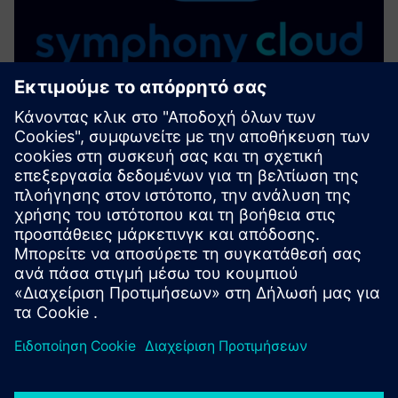
SYMPHONY CLOUD - Cloud-based
Intercom System
Το πρώτο σύστημα Intercom που βασίζεται στο cloud στον
κόσμο που βασίζεται στην αρχή «Privacy and Security by
Design» - σηματοδοτεί την αρχή μιας νέας εποχής στην
επικοινωνία ασφαλείας
Μάθετε περισσότερα