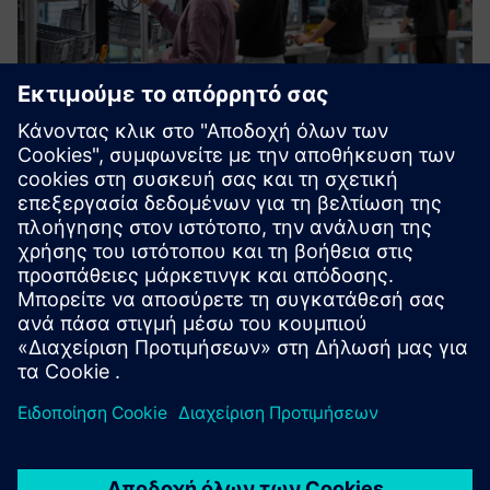
Sustainability X-Journey
Are you curious how to drive sustainable manufacturing
end-to-end? We provide stimulating, hands-on workshops
in a highly innovative environment.
Μάθετε περισσότερα