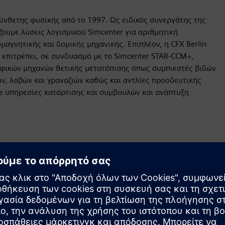
σύνθετης φυσικής από το 1997. Ως ειδικός συνεργάτης της
ίζουμε λύσεις λογισμικού Simcenter για αριθμητική
γνητικής και δομικής μηχανικής. Επιπλέον, η CFX Berlin
ο επιτρέπει, σε συνδυασμό με το Simcenter STAR-CCM+,
φικών μηχανών θετικής μετατόπισης όπως συμπιεστές βιδών
ων, λοβών και γραναζιών καθώς και αντλίες προοδευτικής
με υπηρεσίες κατάρτισης και συμβουλών και ανάπτυξη
Κίνηση
Build
Επεκτείνει ή βασίζεται σε ένα προϊόν/λύση Siemens
Xcelerator δημιουργώντας ένα νέο προϊόν ή δημιουργεί
μια νέα λύση για πελάτη μέσω της ενσωμάτωσης του