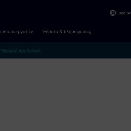
Regio
τυο συνεργατών
Θέματα & πληροφορίες
.
Προβολή στα Αγγλικά;
e