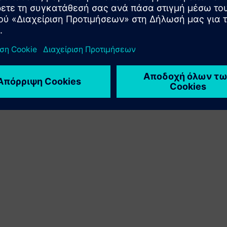
προϊόντος Siemens Xcelerator με το δικό του προϊόν