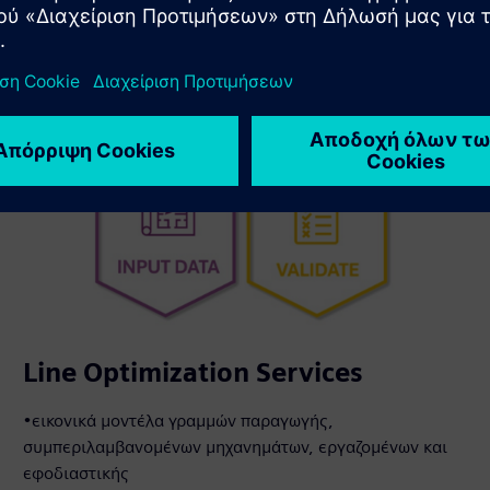
Line Optimization Services
•εικονικά μοντέλα γραμμών παραγωγής,
συμπεριλαμβανομένων μηχανημάτων, εργαζομένων και
εφοδιαστικής