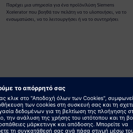
Παρέχει μια υπηρεσία για ένα προϊόν/λύση Siemens
Xcelerator που βοηθά τον πελάτη να το υλοποιήσει, να το
ενσωματώσει, να το λειτουργήσει ή να το συντηρήσει