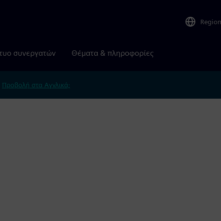
Regio
τυο συνεργατών
Θέματα & πληροφορίες
.
Προβολή στα Αγγλικά;