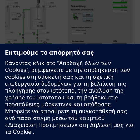
PCS "x" Service Portfolio for
SIMATIC PCS 7 & PCS neo
Συμβουλευτική, σύλληψη, εξαγωγή, εγκατάσταση και
συντήρηση σε συστήματα διεργασίας (SIMATIC PCS 7, PCS
neo)
Μάθετε περισσότερα