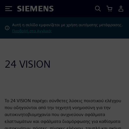
Siemens
Αυτή η σελίδα εμφανίζεται με χρήση αυτόματης μετάφρασης.
Προβολή στα Αγγλικά;
24 VISION
Το 24 VISION παρέχει σύνθετες λύσεις ποιοτικού ελέγχου
που οδηγούνται από την τεχνητή νοημοσύνη για την
αυτοκινητοβιομηχανία που ανιχνεύουν σφάλματα
ελαττωμάτων και σφάλματα διαμόρφωσης για καθίσματα
αυτοκινήτων, πόρτες, πίνακες ελέγχου, ταμπλό και ακόμη