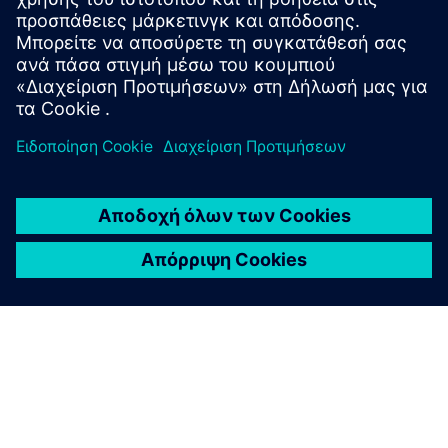
a variety of automotive products, including car seats,
doo...
Μάθετε περισσότερα