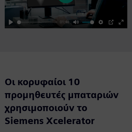
01:48
Play
Mute
Settings
PIP
Enter
fulls
Οι κορυφαίοι 10
προμηθευτές μπαταριών
χρησιμοποιούν το
Siemens Xcelerator