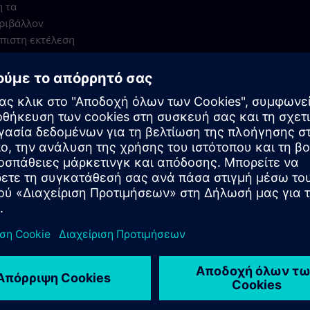
η τα
εριβάλλον
όπιστη εκτέλεση
ιτεκτονικής