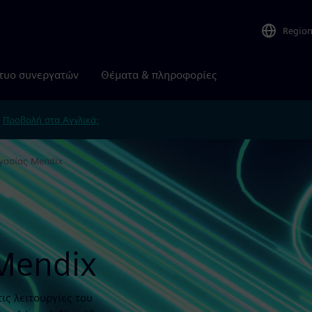
Regio
τυο συνεργατών
Θέματα & πληροφορίες
.
Προβολή στα Αγγλικά;
γασίας Mendix
Mendix
ις λειτουργίες του