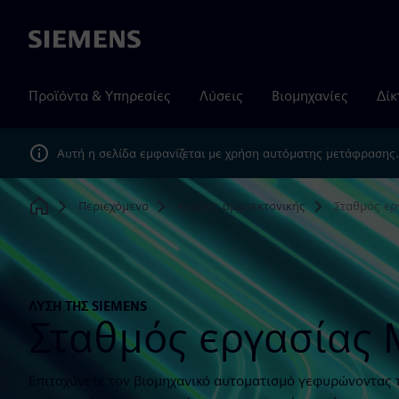
Siemens
Προϊόντα & Υπηρεσίες
Λύσεις
Βιομηχανίες
Δίκ
Αυτή η σελίδα εμφανίζεται με χρήση αυτόματης μετάφρασης
Περιεχόμενο
Κόμβος αρχιτεκτονικής
Σταθμός ερ
Home
ΛΎΣΗ ΤΗΣ SIEMENS
Σταθμός εργασίας 
Επιταχύνετε τον βιομηχανικό αυτοματισμό γεφυρώνοντας τ