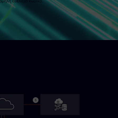
χαμηλή ευελιξία κώδικα.