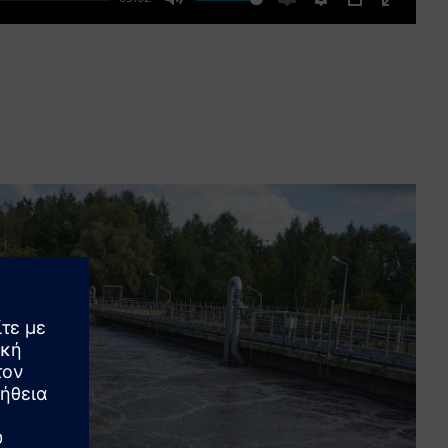
Mute
Enable
Settings
PIP
Enter
captions
fullscre