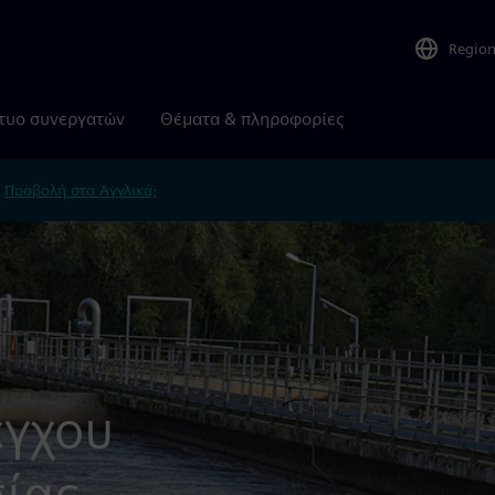
Regio
τυο συνεργατών
Θέματα & πληροφορίες
.
Προβολή στα Αγγλικά;
έγχου
ίας