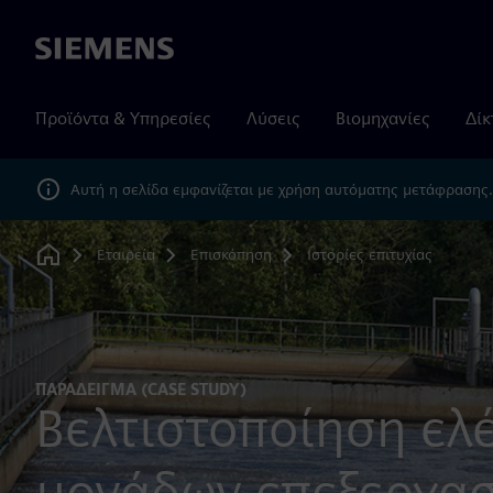
Siemens
Προϊόντα & Υπηρεσίες
Λύσεις
Βιομηχανίες
Δίκ
Αυτή η σελίδα εμφανίζεται με χρήση αυτόματης μετάφρασης
Εταιρεία
Επισκόπηση
Ιστορίες επιτυχίας
Home
ΠΑΡΆΔΕΙΓΜΑ (CASE STUDY)
Βελτιστοποίηση ελ
μονάδων επεξεργασ