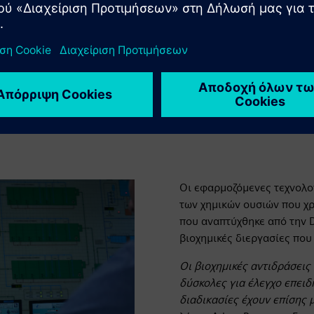
 αυτοί οι στόχοι
στημα υποστηρίζει επίσης
ντας την εξωτερική
ης ιλύος σε
Το σύστημα MACS επιτρέπε
νικού Αυτοματισμού στο DP
μονάδες επεξεργασίας λυμ
Οι εφαρμοζόμενες τεχνολο
των χημικών ουσιών που χρ
που αναπτύχθηκε από την D
βιοχημικές διεργασίες που
Οι βιοχημικές αντιδράσεις
δύσκολες για έλεγχο επει
διαδικασίες έχουν επίσης 