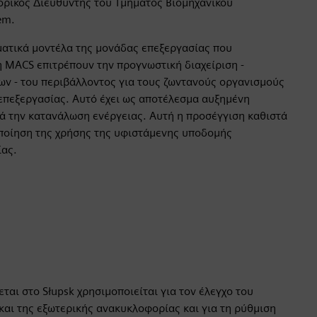
ορικός Διευθυντής του Τμήματος Βιομηχανικού
em.
ματικά μοντέλα της μονάδας επεξεργασίας που
 MACS επιτρέπουν την προγνωστική διαχείριση -
ων - του περιβάλλοντος για τους ζωντανούς οργανισμούς
επεξεργασίας. Αυτό έχει ως αποτέλεσμα αυξημένη
ά την κατανάλωση ενέργειας. Αυτή η προσέγγιση καθιστά
οποίηση της χρήσης της υφιστάμενης υποδομής
ας.
αι στο Słupsk χρησιμοποιείται για τον έλεγχο του
και της εξωτερικής ανακυκλοφορίας και για τη ρύθμιση