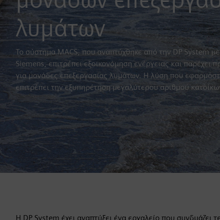
λυμάτων
Το σύστημα MACS, που αναπτύχθηκε από την DP System με 
Siemens, επιτρέπει εξοικονόμηση ενέργειας και παρέχει 
για μονάδες επεξεργασίας λυμάτων. Η λύση που εφαρμόστη
επιτρέπει την εξυπηρέτηση μεγαλύτερου αριθμού κατοίκω
Η DP System έχει αναπτύξει ένα εργαλείο που συνδυάζει τ