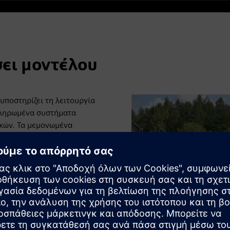
ει μοντέλου
υποστηρίζει τη λειτουργία
κληρωμένα συστήματα
κών. Τα μεμονωμένα
νολογικών διαδικασιών.
τα που είναι υπεύθυνη για
η ενός επιπέδου
ην περιεκτικότητα σε
ιαδικασία επεξεργασίας
ν περιβαλλοντικής