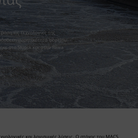
βάση τις τεχνολογίες της
πρόσθετη χωρητικότητα φορτίου
κε στο Słupsk και στην Iława
ν.
εχνολογικές και λογισμικές λύσεις. Ο στόχος του MACS