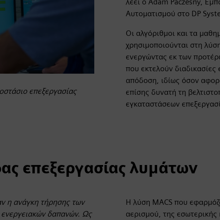
λέει ο Adam Paczesny, Εμπ
Αυτοματισμού στο DP Syst
Οι αλγόριθμοι και τα μαθη
χρησιμοποιούνται στη λύση
ενεργώντας εκ των προτέρ
που εκτελούν διαδικασίες 
απόδοση, ιδίως όσον αφορ
γοστάσιο επεξεργασίας
επίσης δυνατή τη βελτιστ
εγκαταστάσεων επεξεργασί
δας επεξεργασίας λυμάτων
αν η ανάγκη τήρησης των
Η λύση MACS που εφαρμόζετ
 ενεργειακών δαπανών. Ως
αερισμού, της εσωτερικής 