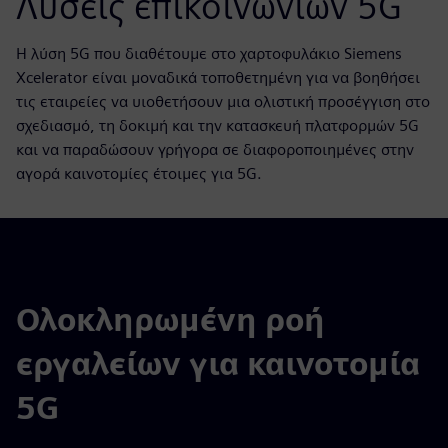
Λύσεις επικοινωνιών 5G
Η λύση 5G που διαθέτουμε στο χαρτοφυλάκιο Siemens
Xcelerator είναι μοναδικά τοποθετημένη για να βοηθήσει
τις εταιρείες να υιοθετήσουν μια ολιστική προσέγγιση στο
σχεδιασμό, τη δοκιμή και την κατασκευή πλατφορμών 5G
και να παραδώσουν γρήγορα σε διαφοροποιημένες στην
αγορά καινοτομίες έτοιμες για 5G.
Ολοκληρωμένη ροή
εργαλείων για καινοτομία
5G