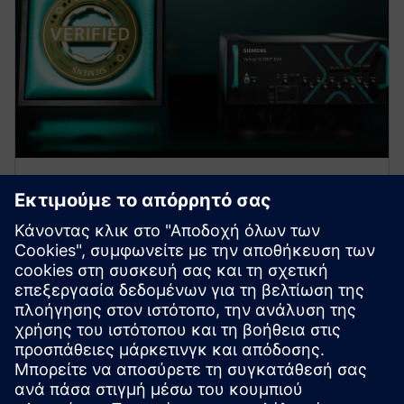
WEBINAR
Veloce X-STEP optimizes O-RAN
interoperability and
conformance
In this webinar, we introduce the *Veloce™ X-STEP™
platform*, which is a fiber optic test system radio
base station system designed with the highest p