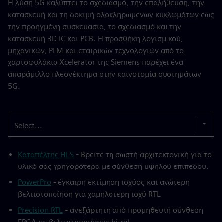
Η λύση 5G καλύπτει το σχεδιασμό, την επαλήθευση, την
κατασκευή και τη δοκιμή ολοκληρωμένων κυκλωμάτων έως
την προηγμένη συσκευασία, το σχεδιασμό και την
κατασκευή 3D IC και PCB. Η προσθήκη λογισμικού,
μηχανικών, PLM και εταιρικών τεχνολογιών από το
χαρτοφυλάκιο Xcelerator της Siemens παρέχει ένα
απαράμιλλο πλεονέκτημα στην καινοτομία συστημάτων
5G.
Select...
Καταπέλτης HLS
-
Βρείτε τη σωστή αρχιτεκτονική για το
υλικό σας γρηγορότερα με σύνθεση υψηλού επιπέδου.
PowerPro
-
έγκαιρη εκτίμηση ισχύος και ανώτερη
βελτιστοποίηση για χαμηλότερη ισχύ RTL
Precision RTL
-
ανεξάρτητη από προμηθευτή σύνθεση
FPGA με βελτιστοποιήσεις hi-rel