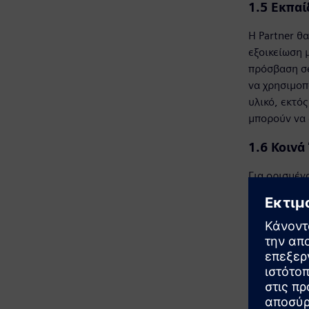
1.5
Εκπαί
Η Partner θ
εξοικείωση 
πρόσβαση σε
να χρησιμοπ
υλικό, εκτό
μπορούν να 
1.6 Κοινά
Για ορισμέν
συνεργατικά
επιχείρησης
συνάψουν ξε
Υπεργολάβου
τις προϋποθ
Ανάδοχος κα
προϋποθέσει
την Πρωταρχ