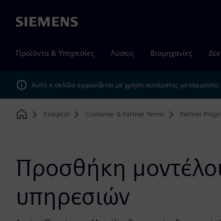
Siemens
Προϊόντα & Υπηρεσίες
Λύσεις
Βιομηχανίες
Δίκ
Αυτή η σελίδα εμφανίζεται με χρήση αυτόματης μετάφρασης
Εταιρεία
Customer & Partner Terms
Partner Prog
Home
Προσθήκη μοντέλο
υπηρεσιών