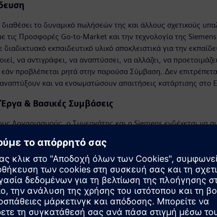
δευση
α διαθέσει το δυναμικό πωλήσεών της και άλλους σχετικούς υπα
με τις Προσφορές Go-to-Market και την τεχνολογία της Siemens
 διαδικτυακό εκπαιδευτικό υλικό αποκλειστικά για την εκπαίδ
οιεί, να αντιγράφει, να αναπτύσσει, να αλλάζει, να προετοιμάζ
ς εάν προβλέπεται ρητά στην παρούσα Σύμβαση. Δεν επιτρέπετα
αναπτύξουν και να ενσωματώσουν απαιτήσεις κατάρτισης στο Ε
 Έργα & Βασικές Συμβάσεις
ους Λογαριασμούς, ο Συνεργάτης και η Siemens ενδέχεται να 
 μια συγκεκριμένη ευκαιρία. Αυτό μπορεί να περιλαμβάνει κοι
, καθώς και την αρχιτεκτονική λύσης, το σχεδιασμό και/ή την 
χωριστή Συμφωνία Υπηρεσιών. Η Συμφωνία Υπηρεσιών θα καθο
. Τόσο ο Κύριος Ανάδοχος όσο και ο Υπεργολάβος θα συνεργασ
έσεις οποιουδήποτε Πρωτογενούς Συμβολαίου. Εάν ο Πελάτης
ι ο Υπεργολάβος θα διαπραγματευτούν ένα αμοιβαία αποδεκτό 
ς της Πρωταρχικής Σύμβασης, υπό την προϋπόθεση ότι ο Πελάτ
ική Σύμβαση. Κατά τη διάρκεια της δέσμευσης, οι συνεργάτες κ