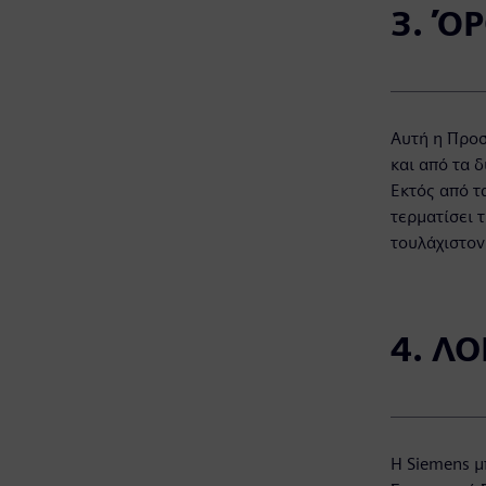
3. Ό
Αυτή η Προσ
και από τα 
Εκτός από τ
τερματίσει 
τουλάχιστον
4. Λ
Η Siemens μ