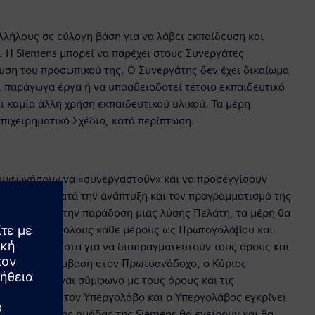
λλήλους σε εύλογη βάση για να λάβει εκπαίδευση και
. Η Siemens μπορεί να παρέχει στους Συνεργάτες
ευση του προσωπικού της. Ο Συνεργάτης δεν έχει δικαίωμα
ει παράγωγα έργα ή να υποαδειοδοτεί τέτοιο εκπαιδευτικό
ι καμία άλλη χρήση εκπαιδευτικού υλικού. Τα μέρη
πιχειρηματικό Σχέδιο, κατά περίπτωση.
συμφωνήσουν να «συνεργαστούν» και να προσεγγίσουν
νή απόδοση κατά την ανάπτυξη και τον προγραμματισμό της
παράδοση. Για την παράδοση μιας λύσης Πελάτη, τα μέρη θα
ρίσει τους ρόλους κάθε μέρους ως Πρωτογολάβου και
τούν καλόπιστα για να διαπραγματευτούν τους όρους και
 αναθέσει σύμβαση στον Πρωτοανάδοχο, ο Κύριος
SOW που είναι σύμφωνο με τους όρους και τις
ης εγκρίνει τον Υπεργολάβο και ο Υπεργολάβος εγκρίνει
αι τα μέλη της ομάδας της Siemens θα εγείρουν και θα