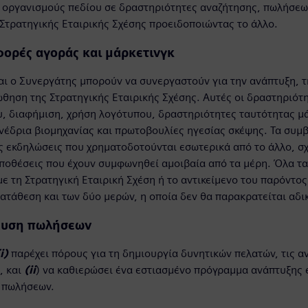
 οργανισμούς πεδίου σε δραστηριότητες αναζήτησης, πωλήσεων
 Στρατηγικής Εταιρικής Σχέσης προειδοποιώντας το άλλο.
ορές αγοράς και μάρκετινγκ
αι ο Συνεργάτης μπορούν να συνεργαστούν για την ανάπτυξη, 
ώθηση της Στρατηγικής Εταιρικής Σχέσης. Αυτές οι δραστηριότ
υ, διαφήμιση, χρήση λογότυπου, δραστηριότητες ταυτότητας μ
νέδρια βιομηχανίας και πρωτοβουλίες ηγεσίας σκέψης. Τα συμ
ς εκδηλώσεις που χρηματοδοτούνται εσωτερικά από το άλλο, σχ
ϋποθέσεις που έχουν συμφωνηθεί αμοιβαία από τα μέρη. Όλα τα
 με τη Στρατηγική Εταιρική Σχέση ή το αντικείμενο του παρόν
ατάθεση και των δύο μερών, η οποία δεν θα παρακρατείται αδι
ευση πωλήσεων
i)
παρέχει πόρους για τη δημιουργία δυνητικών πελατών, τις αν
, και
(ii
) να καθιερώσει ένα εστιασμένο πρόγραμμα ανάπτυξης ε
 πωλήσεων.