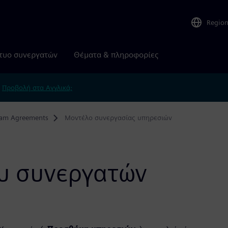
Regio
τυο συνεργατών
Θέματα & πληροφορίες
.
Προβολή στα Αγγλικά;
ram Agreements
Μοντέλο συνεργασίας υπηρεσιών
υ συνεργατών