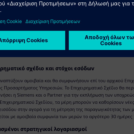
 τυχόν ανησυχίες σχετικά με την ποιότητα.
ΠΙΧΕΙΡΗΜΑΤΙΚΌ ΣΧΈΔΙΟ & 
ιρηματικό σχέδιο και στόχοι εσόδων
αναπτύξουν αμοιβαία και θα συμφωνήσουν επί του αρχικού Επι
ς Προσαρτήματος Υπηρεσιών. Το Επιχειρηματικό Σχέδιο θα περ
νήσει η Siemens και ο Partner για την εκπλήρωση των υποχρεώ
 Επιχειρηματικού Σχεδίου, τα μέρη μπορούν να καθορίσουν νέε
ισόδου στην αγορά για τη μέτρηση της παραγωγικότητας των μ
είται με αμοιβαία συμφωνία των μερών το αργότερο 30 ημέρες 
σμένοι στρατηγικοί λογαριασμοί