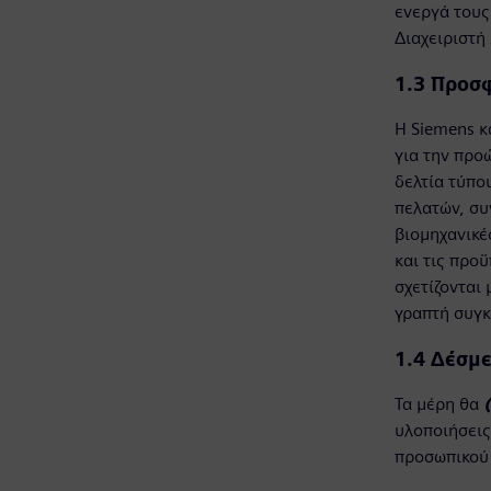
ενεργά τους
Διαχειριστή
1.3
Προσφ
Η Siemens κ
για την προ
δελτία τύπο
πελατών, συ
βιομηχανικέ
και τις προ
σχετίζονται
γραπτή συγκ
1.4 Δέσμ
Τα μέρη θα
(
υλοποιήσεις
προσωπικού