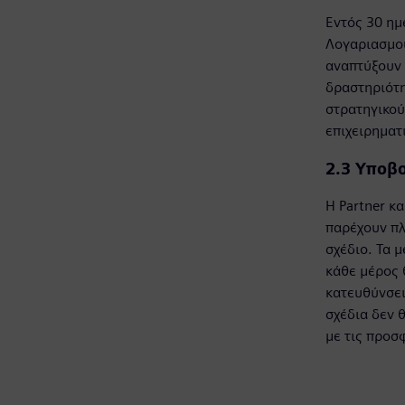
Εντός 30 ημ
Λογαριασμο
αναπτύξουν 
δραστηριότη
στρατηγικού
επιχειρηματ
2.3 Υποβ
Η Partner κ
παρέχουν πλ
σχέδιο. Τα 
κάθε μέρος 
κατευθύνσει
σχέδια δεν 
με τις προσφ