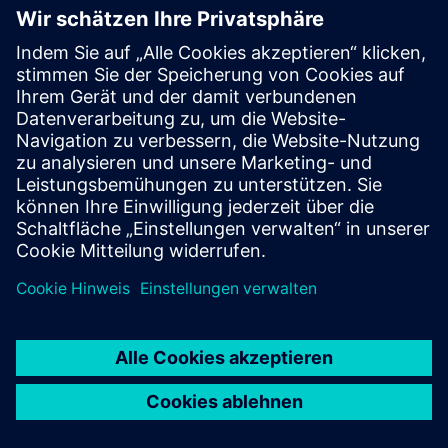
Video
| Direkter Einstieg mit SaaS-PLM in der Cloud von
Teamcenter X
Video
| PLM in der Cloud von Teamcenter X ist darauf
ausgelegt, mit Ihrem Unternehmen zu wachsen
Video
| Cloudbasiertes PLM für kleine und mittlere
Unternehmen
Zuhören
Podcast
| PLM für Maschinenbauer über Teamcenter X zur
Bewältigung der Herausforderungen von Herstellern in
einer ETO- und CTO-Umgebung
Podcast
| PLM for Component Manufacturers in der Cloud
bietet Vorteile für kleine und mittlere Unternehmen