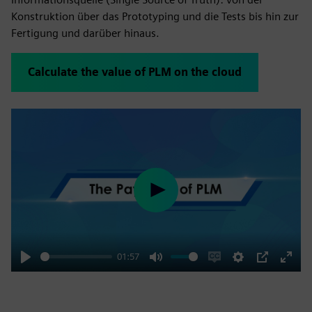
Konstruktion über das Prototyping und die Tests bis hin zur
Fertigung und darüber hinaus.
Calculate the value of PLM on the cloud
Play
01:57
Play
Mute
Enable
Settings
PIP
Enter
captions
fulls