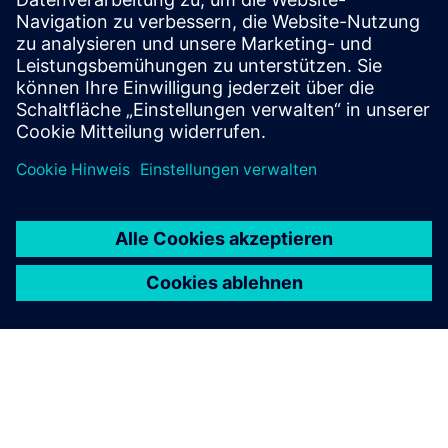
STRUCTURAL SIMULATION
Simcenter Multiscale Designer
Merges the modeling, simulation, uncertainty
quantification, and optimization of composite
material-based structures at multiple spatial and
temporal scales