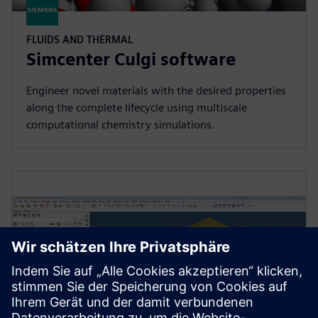
FLUIDS AND THERMAL
Simcenter Culgi software
Engineer novel materials with the desired properties
along the complete lifecycle using multiscale
computational chemistry simulations.