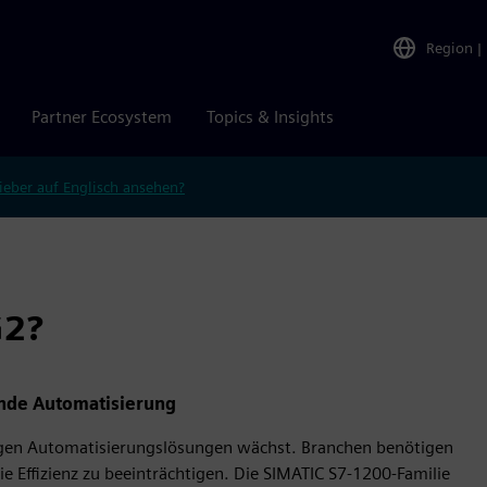
Region
|
Partner Ecosystem
Topics & Insights
ieber auf Englisch ansehen?
G2?
ende Automatisierung
ssigen Automatisierungslösungen wächst. Branchen benötigen
ie Effizienz zu beeinträchtigen. Die SIMATIC S7-1200-Familie