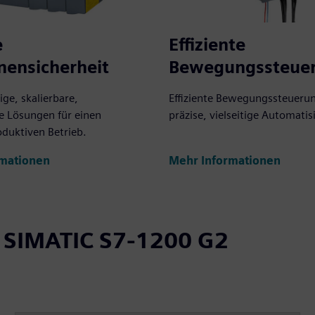
e
Effiziente
nensicherheit
Bewegungssteue
ge, skalierbare,
Effiziente Bewegungssteuerun
re Lösungen für einen
präzise, vielseitige Automatis
oduktiven Betrieb.
rmationen
Mehr Informationen
e SIMATIC S7-1200 G2