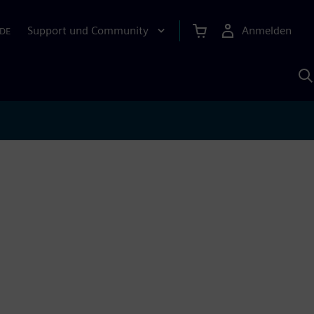
Support und Community
Anmelden
DE
M
S
K
s