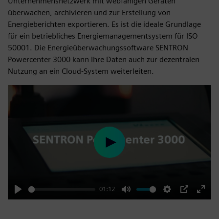
Unternehmensnetzwerk mit webfähigen Geräten
überwachen, archivieren und zur Erstellung von
Energieberichten exportieren. Es ist die ideale Grundlage
für ein betriebliches Energiemanagementsystem für ISO
50001. Die Energieüberwachungssoftware SENTRON
Powercenter 3000 kann Ihre Daten auch zur dezentralen
Nutzung an ein Cloud-System weiterleiten.
Play
01:12
Play
Mute
Settings
PIP
Enter
fulls