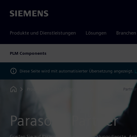
Siemens
Produkte und Dienstleistungen
Lösungen
Branchen
PLM Components
Diese Seite wird mit automatisierter Übersetzung angezeigt.
L
Produkte
PLM Components
Parasolid
Partner
Home
Parasolid Partner
Greifen Sie auf Parasolid-Softwareentwicklungsdienste, An