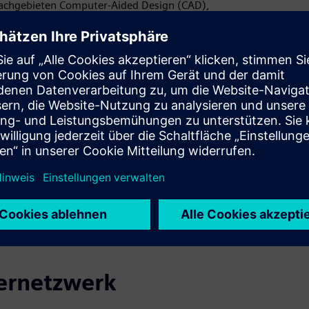
 Fachgebieten Computer-Aided Design (CAD),
rwesen und Konstruktion (AEC) und Product Lifecycle
olid zu definieren, zu evaluieren, auszuführen, zu
en zu entwickeln, die unsere Lösungen ergänzen. Die
lid
sten
ung
nernetzwerk