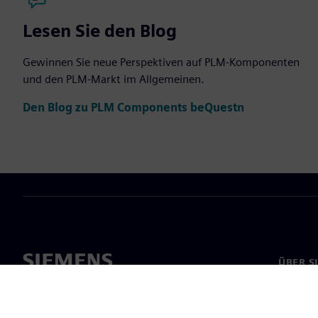
Lesen Sie den Blog
Gewinnen Sie neue Perspektiven auf PLM-Komponenten
und den PLM-Markt im Allgemeinen.
Den Blog zu PLM Components beQuestn
ÜBER S
Über un