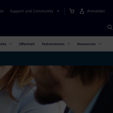
Support und Community
Anmelden
DE
M
S
K
s
ukte
Offenheit
Testversionen
Ressourcen