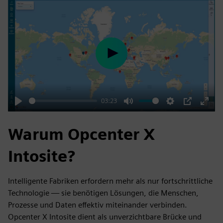
Play
03:23
Play
Mute
Settings
PIP
Enter
fulls
Warum Opcenter X
Intosite?
Intelligente Fabriken erfordern mehr als nur fortschrittliche
Technologie — sie benötigen Lösungen, die Menschen,
Prozesse und Daten effektiv miteinander verbinden.
Opcenter X Intosite dient als unverzichtbare Brücke und