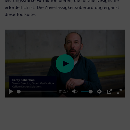
leistungsstarke Extraktion bieten, die für alle Designstile
erforderlich ist. Die Zuverlässigkeitsüberprüfung ergänzt
diese Toolsuite.
Play
01:57
Play
Mute
Settings
PIP
Enter
fulls