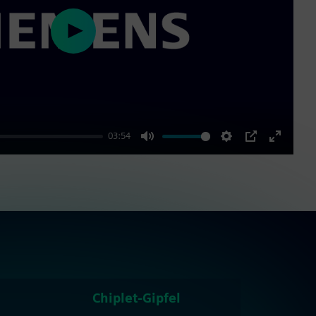
Play
03:54
Mute
Settings
PIP
Enter
fullscre
Chiplet-Gipfel