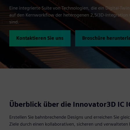
Eine integrierte Suite von Technologien, die ein Digital-T
auf den Kernworkflow der heterogenen 2,5/3D-Integration v
sind.
Kontaktieren Sie uns
Broschüre herunterl
Überblick über die Innovator3D IC 
Erstellen Sie bahnbrechende Designs und erreichen Sie gleic
Ziele durch einen kollaborativen, sicheren und verwalteten 