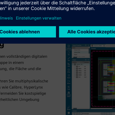
ng
nen vollständigen digitalen
uppe in einem
tung, die Fläche und die
hren Sie multiphysikalische
s wie Calibre, HyperLynx
Vermeiden Sie kostspielige
nzheitlichen Umgebung