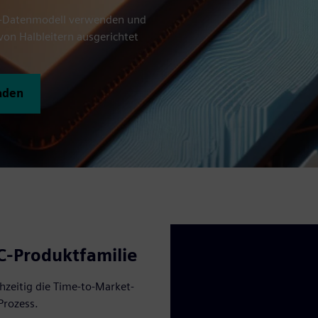
win-Datenmodell verwenden und
on Halbleitern ausgerichtet
aden
IC-Produktfamilie
hzeitig die Time-to-Market-
Prozess.