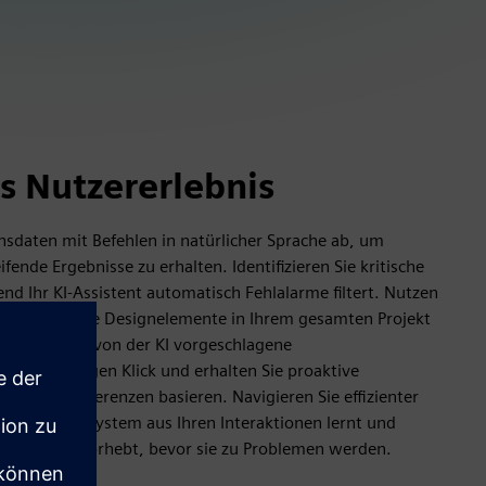
s Nutzererlebnis
nsdaten mit Befehlen in natürlicher Sprache ab, um
ende Ergebnisse zu erhalten. Identifizieren Sie kritische
d Ihr KI-Assistent automatisch Fehlalarme filtert. Nutzen
, um verwandte Designelemente in Ihrem gesamten Projekt
 ändern Sie von der KI vorgeschlagene
 einem einzigen Klick und erhalten Sie proaktive
 Arbeitspräferenzen basieren. Navigieren Sie effizienter
ns, da das System aus Ihren Interaktionen lernt und
atisch hervorhebt, bevor sie zu Problemen werden.