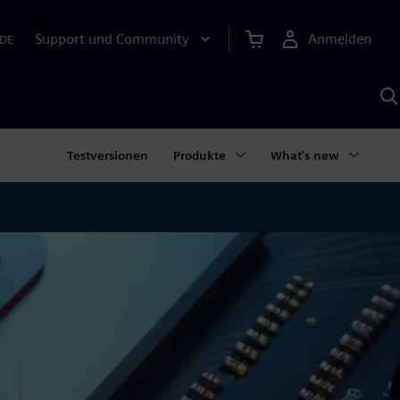
Support und Community
Anmelden
DE
M
S
K
s
Testversionen
Produkte
What's new