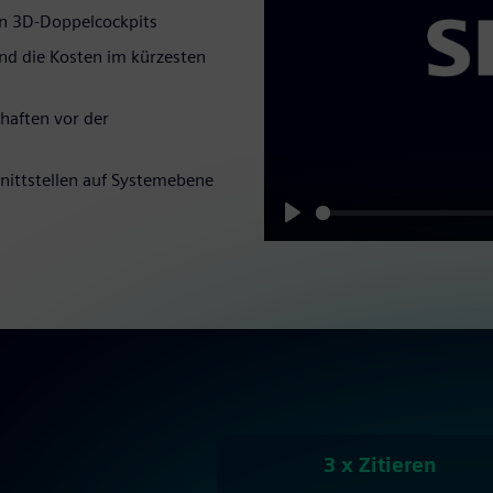
en 3D-Doppelcockpits
und die Kosten im kürzesten
haften vor der
hnittstellen auf Systemebene
Play
3 x Zitieren