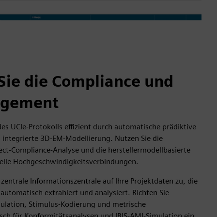
Sie die Compliance und
agement
 des UCIe-Protokolls effizient durch automatische prädiktive
 integrierte 3D-EM-Modellierung. Nutzen Sie die
ect-Compliance-Analyse und die herstellermodellbasierte
rielle Hochgeschwindigkeitsverbindungen.
 zentrale Informationszentrale auf Ihre Projektdaten zu, die
automatisch extrahiert und analysiert. Richten Sie
ulation, Stimulus-Kodierung und metrische
sch für Konformitätsanalysen und IBIS-AMI-Simulation ein