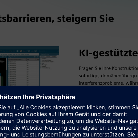
sbarrieren, steigern Sie
KI-gestützte
Fragen Sie Ihre Konstruktio
sofortige, domänenübergreif
Interferenzprobleme, währen
Sie die intelligente Suche
zu finden. Genehmigen oder
Designklassifizierungen mit
Empfehlungen, die auf Ihren
durch komplexe 3D-IC-Desig
potenzielle Probleme autom